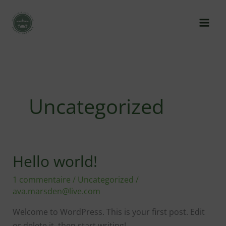
Aller
au
contenu
Uncategorized
Hello world!
Hello
world!
1 commentaire
/
Uncategorized
/
ava.marsden@live.com
Welcome to WordPress. This is your first post. Edit
or delete it, then start writing!